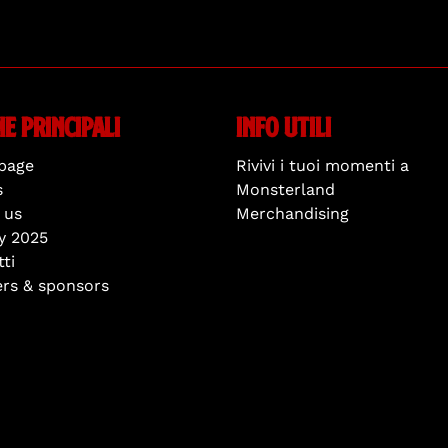
ne principali
Info utili
page
Rivivi i tuoi momenti a
s
Monsterland
 us
Merchandising
y 2025
ti
ers & sponsors