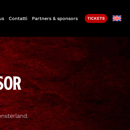
us
Contatti
Partners & sponsors
TICKETS
sor
onsterland.